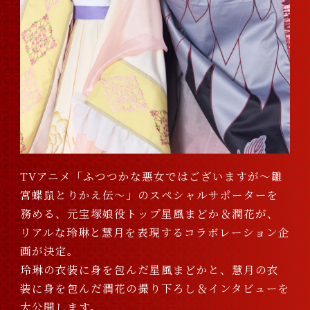
TVアニメ「ふつつかな悪女ではございますが～雛
宮蝶鼠とりかえ伝～」のスペシャルサポーターを
務める、元宝塚娘役トップ星風まどか＆潤花が、
リアルな玲琳と慧月を表現するコラボレーション企
画が決定。
玲琳の衣装に身を包んだ星風まどかと、慧月の衣
装に身を包んだ潤花の撮り下ろし＆インタビューを
大公開します。