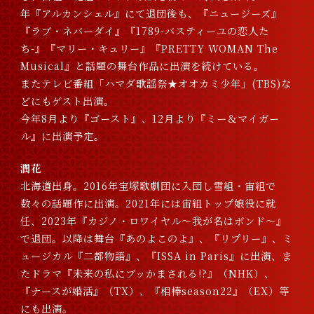
年『アルカンシェル』にて退団後も、『ニュージーズ』
『ラブ・ネバーダイ』『1789-バスティーユの恋人た
ち-』『マリー・キュリー』『PRETTY WOMAN The
Musical』と話題の舞台作品に出演を続けている。
またテレビ番組「ハマダ歌謡祭★オオカミ少年」(TBS)な
どにもゲスト出演。
今年8月より『ゴースト』、12月より『ミー＆マイガー
ル』に出演予定。
潤花
北海道出身。2016年宝塚歌劇団に入団し雪組・宙組で
数々の話題作に出演。2021年には宙組トップ娘役に就
任、2023年『カジノ・ロワイヤル～我が名はボンド～』
で退団。以降は舞台『あのよこのよ』、『リプリー』、ミ
ュージカル『二都物語』、『ISSA in Paris』に出演、ま
たドラマ『未来の私にブッかまされる!?』（NHK）、
『ナースが婚活』（TX）、『相棒season22』（EX）等
にも出演。